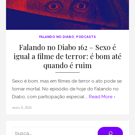
FALANDO NO DIABO
,
PODCASTS
Falando no Diabo 162 – Sexo é
igual a filme de terror: é bom até
quando é ruim
Sexo é bom, mas em filmes de terror o ato pode se
tornar mortal. No episódio de hoje do Falando no
Diabo, com participação especial …
Read More ›
Posted
maio 8, 2026
on
Search