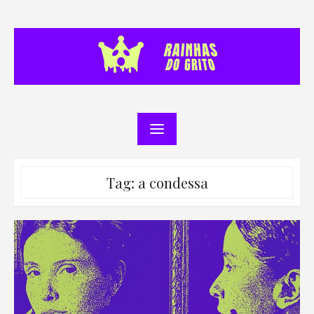
Skip
to
content
Tag:
a condessa