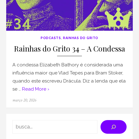
PODCASTS
,
RAINHAS DO GRITO
Rainhas do Grito 34 – A Condessa
A condessa Elizabeth Bathory é considerada uma
influência maior que Vlad Tepes para Bram Stoker,
quando este escreveu Drácula. Diz a lenda que ela
se …
Read More ›
Posted
março 20, 2026
on
Search