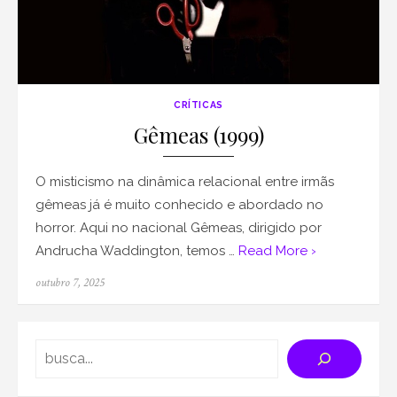
CRÍTICAS
Gêmeas (1999)
O misticismo na dinâmica relacional entre irmãs
gêmeas já é muito conhecido e abordado no
horror. Aqui no nacional Gêmeas, dirigido por
Andrucha Waddington, temos …
Read More ›
Posted
outubro 7, 2025
on
Search