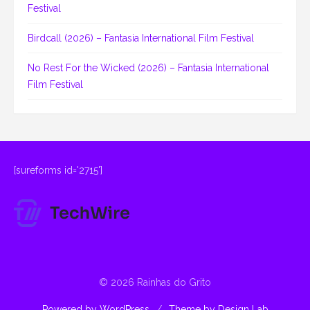
Festival
Birdcall (2026) – Fantasia International Film Festival
No Rest For the Wicked (2026) – Fantasia International
Film Festival
[sureforms id='2715']
© 2026 Rainhas do Grito
Powered by WordPress
/
Theme by Design Lab