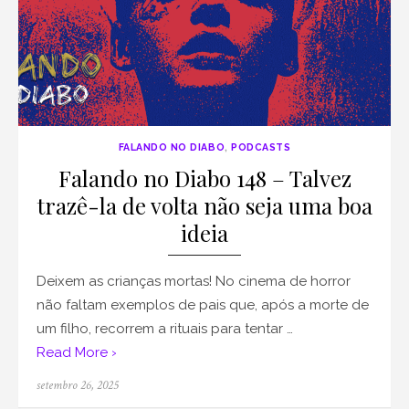
FALANDO NO DIABO
,
PODCASTS
Falando no Diabo 148 – Talvez
trazê-la de volta não seja uma boa
ideia
Deixem as crianças mortas! No cinema de horror
não faltam exemplos de pais que, após a morte de
um filho, recorrem a rituais para tentar …
Read More ›
Posted
setembro 26, 2025
on