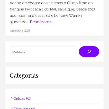
Acaba de chegar aos cinemas o último filme da
franquia Invocação do Mal, saga que, desde 2013,
acompanha o casal Ed e Lorraine Warren
ajudando …
Read More ›
Posted
setembro 4, 2025
on
Search
Categorias
Críticas
(57)
Entrevistas
(2)