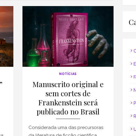
Ca
C
E
NOTÍCIAS
F
”
Manuscrito original e
N
sem cortes de
Frankenstein será
P
publicado no Brasil
R
Considerada uma das precursoras
U
a,
da literatura de ficção científica,