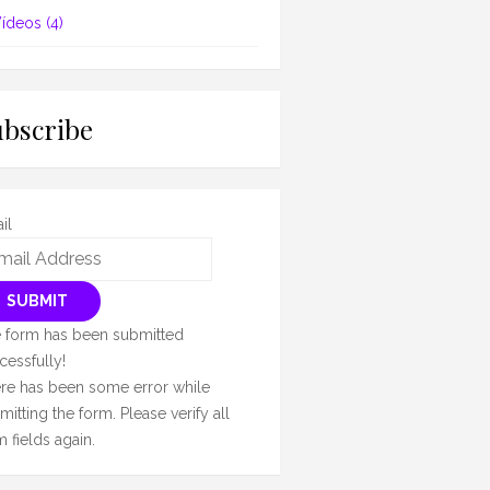
ídeos
(4)
ubscribe
il
SUBMIT
 form has been submitted
cessfully!
re has been some error while
mitting the form. Please verify all
m fields again.