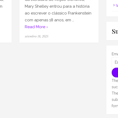
V
em
Mary Shelley entrou para a história
ao escrever o clássico Frankenstein
com apenas 18 anos, em …
Read More ›
S
Posted
setembro 18, 2025
on
Ema
The
suc
The
sub
for