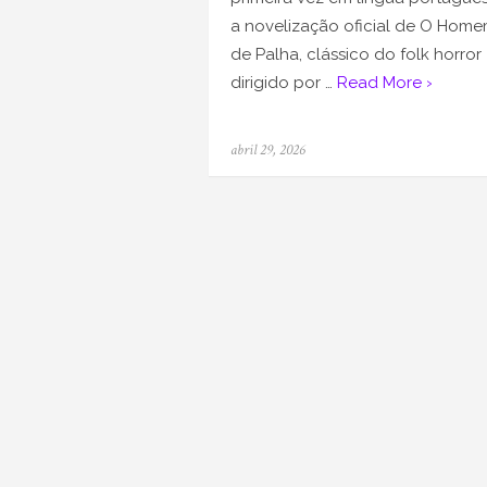
a novelização oficial de O Hom
de Palha, clássico do folk horror
dirigido por …
Read More ›
Posted
abril 29, 2026
on