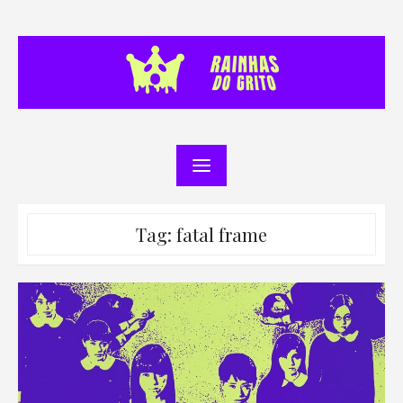
Skip
to
content
Tag:
fatal frame