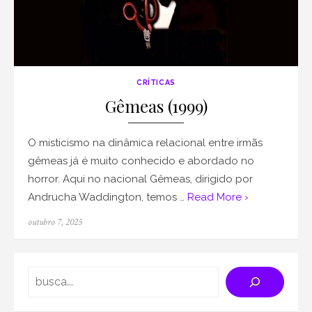
CRÍTICAS
Gêmeas (1999)
O misticismo na dinâmica relacional entre irmãs
gêmeas já é muito conhecido e abordado no
horror. Aqui no nacional Gêmeas, dirigido por
Andrucha Waddington, temos …
Read More ›
Posted
outubro 7, 2025
on
Search