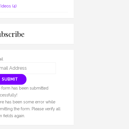
ídeos
(4)
ubscribe
il
SUBMIT
 form has been submitted
cessfully!
re has been some error while
mitting the form. Please verify all
m fields again.