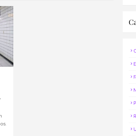
Ca
C
E
F
N
”
P
m
R
os.
U