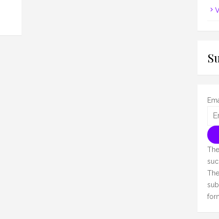
V
S
Ema
The
suc
The
sub
for