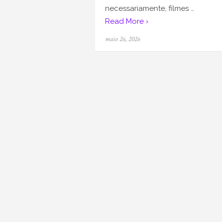
necessariamente, filmes …
Read More ›
Posted
maio 26, 2026
on