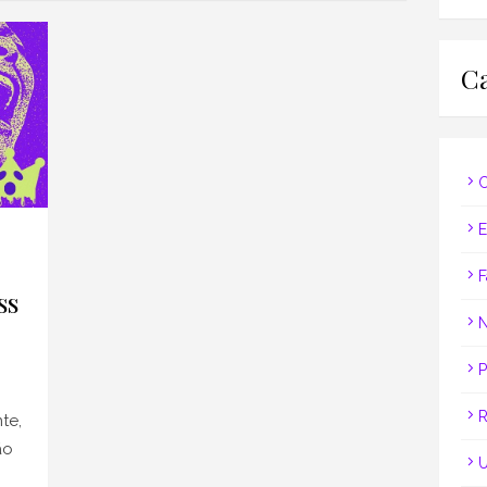
Ca
C
E
F
ss
N
P
R
te,
ão
U