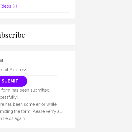
ídeos
(4)
ubscribe
il
SUBMIT
 form has been submitted
cessfully!
re has been some error while
mitting the form. Please verify all
m fields again.