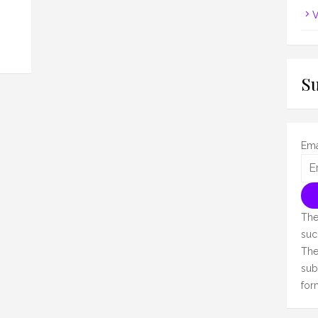
V
S
Ema
The
suc
The
sub
for