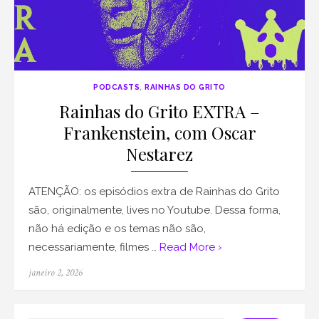
PODCASTS
,
RAINHAS DO GRITO
Rainhas do Grito EXTRA –
Frankenstein, com Oscar
Nestarez
ATENÇÃO: os episódios extra de Rainhas do Grito
são, originalmente, lives no Youtube. Dessa forma,
não há edição e os temas não são,
necessariamente, filmes …
Read More ›
Posted
janeiro 2, 2026
on