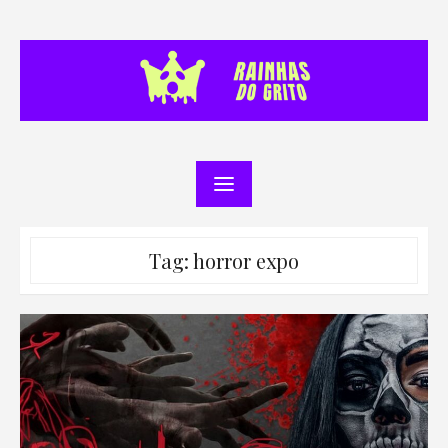
Skip
to
content
Tag:
horror expo