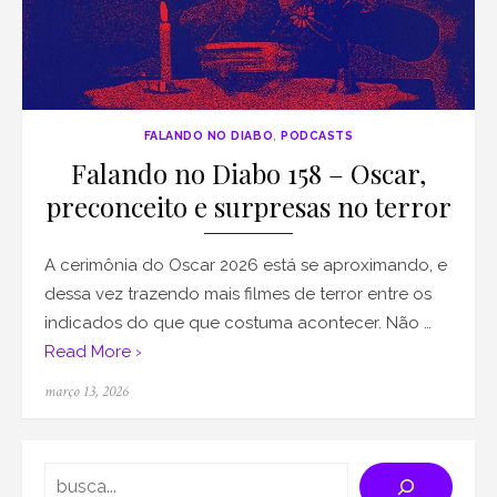
FALANDO NO DIABO
,
PODCASTS
Falando no Diabo 158 – Oscar,
preconceito e surpresas no terror
A cerimônia do Oscar 2026 está se aproximando, e
dessa vez trazendo mais filmes de terror entre os
indicados do que que costuma acontecer. Não …
Read More ›
Posted
março 13, 2026
on
Search