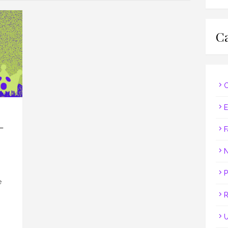
Ca
C
E
–
F
N
P
e
R
U