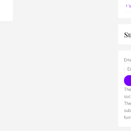
V
S
Ema
The
suc
The
sub
for