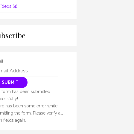
ídeos
(4)
ubscribe
il
SUBMIT
 form has been submitted
cessfully!
re has been some error while
mitting the form. Please verify all
m fields again.