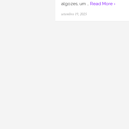
algozes, um …
Read More ›
Posted
setembro 19, 2025
on