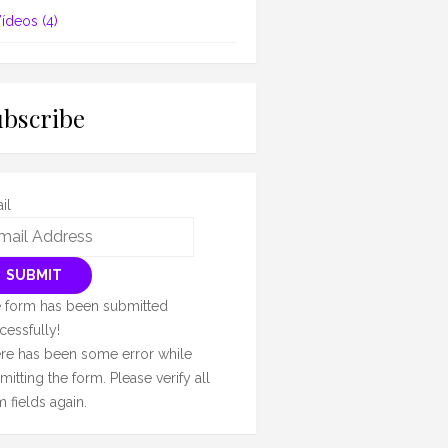
ídeos
(4)
ubscribe
il
SUBMIT
 form has been submitted
cessfully!
re has been some error while
mitting the form. Please verify all
m fields again.