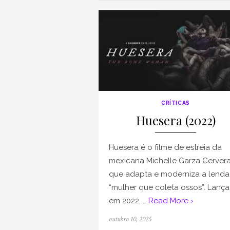
CRÍTICAS
Huesera (2022)
Huesera é o filme de estréia da
mexicana Michelle Garza Cerver
que adapta e moderniza a lenda
“mulher que coleta ossos”. Lanç
em 2022, …
Read More ›
Posted
outubro 10, 2025
on