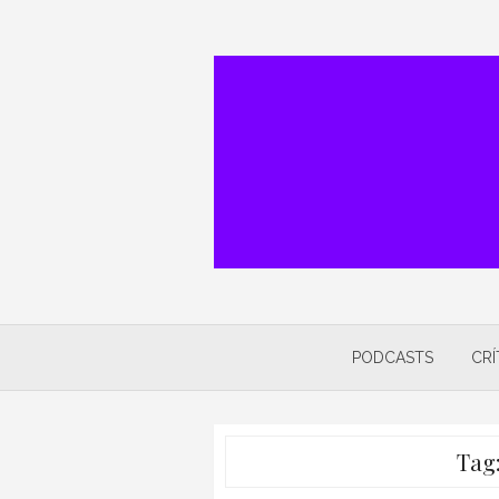
Skip
to
content
PODCASTS
CRÍ
Tag