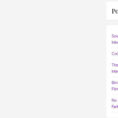
Po
Sou
Inte
Col
The
Inte
Bir
Fil
No 
Fant