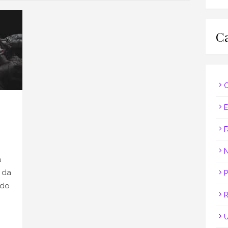
Ca
C
E
F
N
a
 da
P
ado
R
U