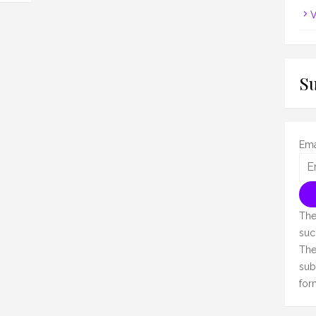
V
S
Ema
The
suc
The
sub
for