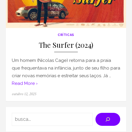
CRÍTICAS
The Surfer (2024)
Um homem (Nicolas Cage) retorna para a praia
que frequentava na infância, junto de seu filho para
criar novas memórias e estreitar seus laços. Já …
Read More ›
Posted
outubro 12, 2025
on
Search