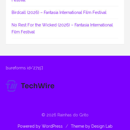
Birdcall (2026) – Fantasia International Film Festival
No Rest For the Wicked (2026) – Fantasia International
Film Festival
[sureforms id='2715']
© 2026 Rainhas do Grito
Powered by WordPress
/
Theme by Design Lab