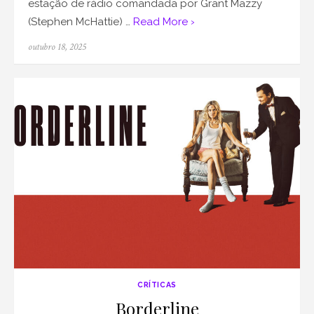
estação de rádio comandada por Grant Mazzy
(Stephen McHattie) …
Read More ›
Posted
outubro 18, 2025
on
CRÍTICAS
Borderline