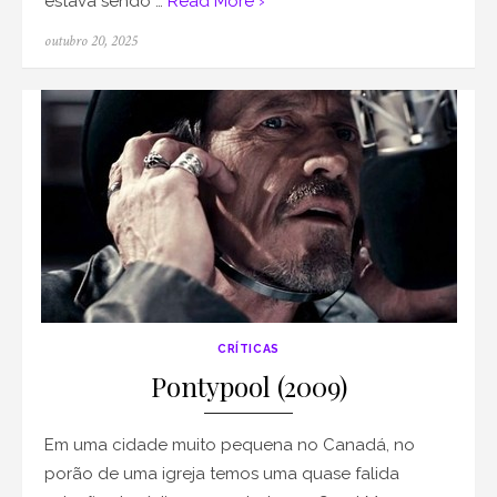
estava sendo …
Read More ›
Posted
outubro 20, 2025
on
CRÍTICAS
Pontypool (2009)
Em uma cidade muito pequena no Canadá, no
porão de uma igreja temos uma quase falida