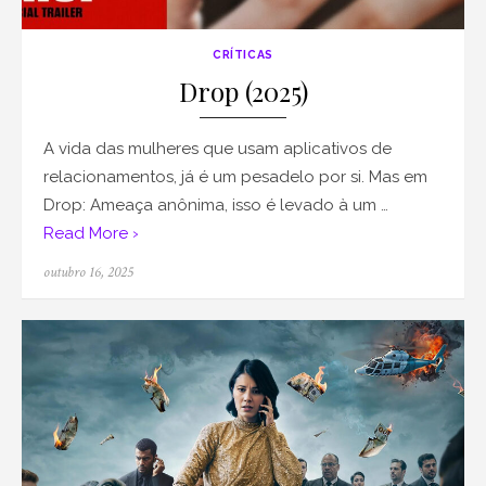
CRÍTICAS
Drop (2025)
A vida das mulheres que usam aplicativos de
relacionamentos, já é um pesadelo por si. Mas em
Drop: Ameaça anônima, isso é levado à um …
Read More ›
Posted
outubro 16, 2025
on