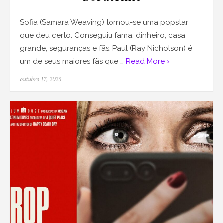
Sofia (Samara Weaving) tornou-se uma popstar
que deu certo. Conseguiu fama, dinheiro, casa
grande, seguranças e fãs. Paul (Ray Nicholson) é
um de seus maiores fãs que …
Read More ›
Posted
outubro 17, 2025
on