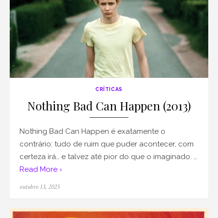
CRÍTICAS
Nothing Bad Can Happen (2013)
Nothing Bad Can Happen é exatamente o
contrário: tudo de ruim que puder acontecer, com
certeza irá… e talvez até pior do que o imaginado. …
Read More ›
Posted
outubro 13, 2025
on