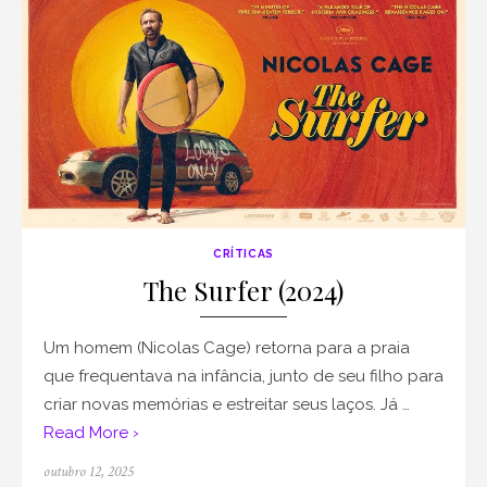
CRÍTICAS
The Surfer (2024)
Um homem (Nicolas Cage) retorna para a praia
que frequentava na infância, junto de seu filho para
criar novas memórias e estreitar seus laços. Já …
Read More ›
Posted
outubro 12, 2025