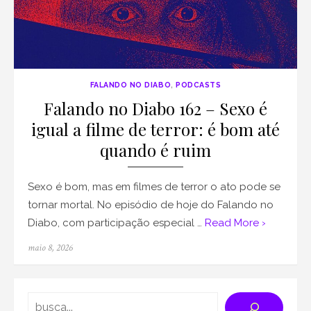
FALANDO NO DIABO
,
PODCASTS
Falando no Diabo 162 – Sexo é
igual a filme de terror: é bom até
quando é ruim
Sexo é bom, mas em filmes de terror o ato pode se
tornar mortal. No episódio de hoje do Falando no
Diabo, com participação especial …
Read More ›
Posted
maio 8, 2026
on
Search