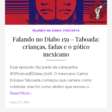
FALANDO NO DIABO
,
PODCASTS
Falando no Diabo 159 – Taboada:
crianças, fadas e o gótico
mexicano
Esse episódio faz parte da campanha
#OPodcastÉDelas 2026. O mexicano Carlos
Enrique Taboada começou sua carreira como
roteirista, mas foi como diretor que reviveu o …
Read More ›
Posted
março 27, 2026
on