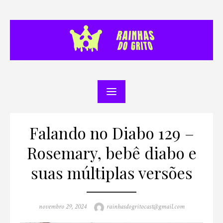
Skip
to
content
Falando no Diabo 129 –
Rosemary, bebê diabo e
suas múltiplas versões
Posted
Author
novembro 29, 2024
rainhasdogritocast@gmail.com
on