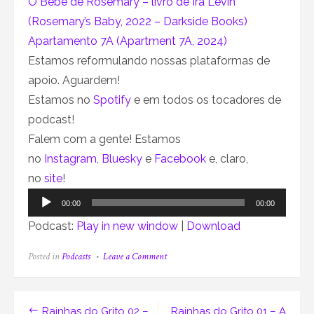
O Bebê de Rosemary – livro de Ira Levin
(Rosemary’s Baby, 2022 – Darkside Books)
Apartamento 7A (Apartment 7A, 2024)
Estamos reformulando nossas plataformas de
apoio. Aguardem!
Estamos no
Spotify
e em todos os tocadores de
podcast!
Falem com a gente! Estamos
no
Instagram
,
Bluesky
e
Facebook
e, claro,
no
site
!
Tocador
00:00
00:00
de
Podcast:
Play in new window
|
Download
áudio
on
Posted in
Podcasts
Leave a Comment
Falando
no
Diabo
129
Navegação
Rainhas do Grito 02 –
Rainhas do Grito 01 – A