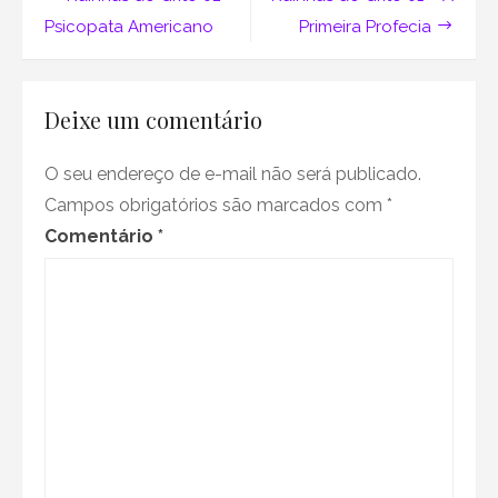
–
Rosemary,
de
Psicopata Americano
Primeira Profecia
bebê
diabo
Post
e
suas
Deixe um comentário
múltiplas
versões
O seu endereço de e-mail não será publicado.
Campos obrigatórios são marcados com
*
Comentário
*