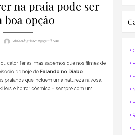
er na praia pode ser
 boa opção
Ca
Author
rainhasdogritocast@gmail.com
C
ol, calor, férias, mas sabemos que nos filmes de
E
pisódio de hoje do
Falando no Diabo
F
s praianos que incluem uma natureza raivosa,
l killers e horror cósmico – sempre com um
N
P
R
U