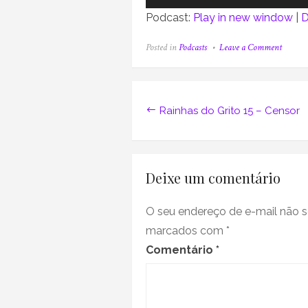
de
Podcast:
Play in new window
|
D
áudio
on
Posted in
Podcasts
Leave a Comment
Faland
no
Diabo
142
Navegação
–
Rainhas do Grito 15 – Censor
Às
de
vezes,
nadar
Post
e
morrer
Deixe um comentário
na
praia
pode
ser
O seu endereço de e-mail não s
uma
marcados com
*
boa
opção
Comentário
*