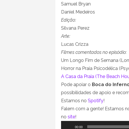
Samuel Bryan
Daniel Medeiros
Edição:
Silvana Perez
Arte:
Lucas Crizza
Filmes comentados no episódio:
Um Longo Fim de Semana (Lon
Horror na Praia Psicodélica (Ps
A Casa da Praia (The Beach Hou
Pode apoiar o
Boca do Infern
possibilidades de apoio e rec
Estamos no
Spotify
!
Falem com a gente! Estamos 
no
site
!
Tocador
00:00