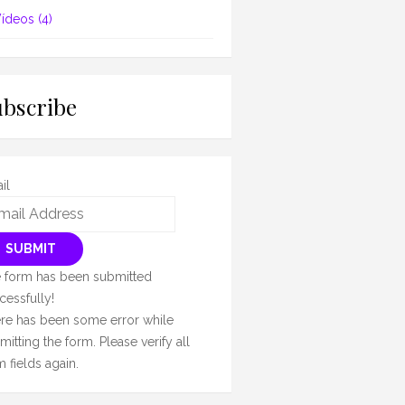
ídeos
(4)
ubscribe
il
SUBMIT
 form has been submitted
cessfully!
re has been some error while
mitting the form. Please verify all
m fields again.