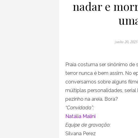
nadar e morr
uma
Posted
junho 20, 2025
on
Praia costuma ser sinônimo de s
terror nunca é bem assim. No e
conversamos sobre alguns filme
múltiplas personalidades, seria
pezinho na areia. Bora?
“Convidada”:
Natália Malini
Equipe de gravação:
Silvana Perez