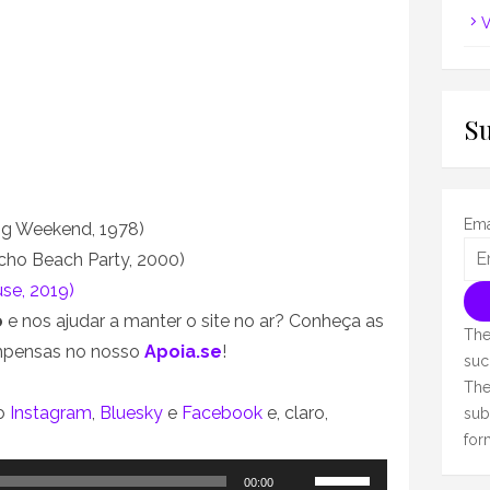
V
S
Ema
g Weekend, 1978)
ycho Beach Party, 2000)
se, 2019)
o
e nos ajudar a manter o site no ar? Conheça as
The
ompensas no nosso
Apoia.se
!
suc
The
no
Instagram
,
Bluesky
e
Facebook
e, claro,
sub
for
Use
00:00