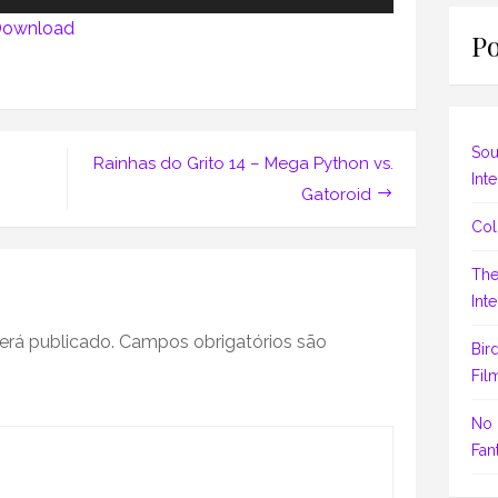
as
ownload
Po
setas
para
o
cima
ou
Sou
Rainhas do Grito 14 – Mega Python vs.
para
Inte
Gatoroid
baixo
Col
para
aumentar
The
ou
Inte
diminuir
erá publicado.
Campos obrigatórios são
Bir
o
Fil
volume.
No 
Fant