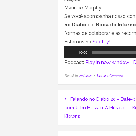
Maurício Murphy
Se você acompanha nosso cont
no Diabo
e o
Boca do Inferno
formas de colaborar e as reco
Estamos no
Spotify
!
Tocador
00:00
de
Podcast:
Play in new window
|
D
áudio
on
Posted in
Podcasts
Leave a Comment
Faland
no
Diabo
19
Navegação
Falando no Diabo 20 – Bate-
–
De
de
com John Massari: A Música de Ki
um
Klowns
grito
Post
a
um
mero