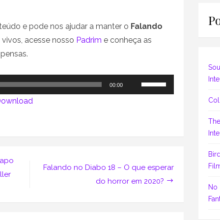
Po
eúdo e pode nos ajudar a manter o
Falando
vivos, acesse nosso
Padrim
e conheça as
mpensas.
Sou
Inte
Use
00:00
as
Col
ownload
setas
The
para
o
Inte
cima
ou
Bir
papo
para
Fil
Falando no Diabo 18 – O que esperar
ller
baixo
do horror em 2020?
No 
para
Fant
aumentar
ou