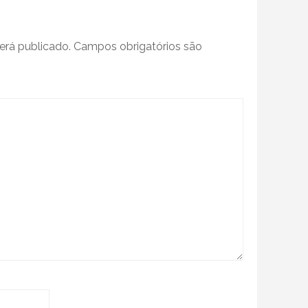
o
diminuir
o
erá publicado.
Campos obrigatórios são
volume.