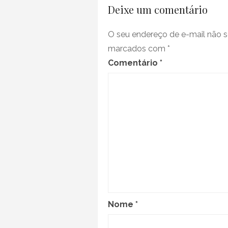
sussurr
Deixe um comentário
O seu endereço de e-mail não s
marcados com
*
Comentário
*
Nome
*