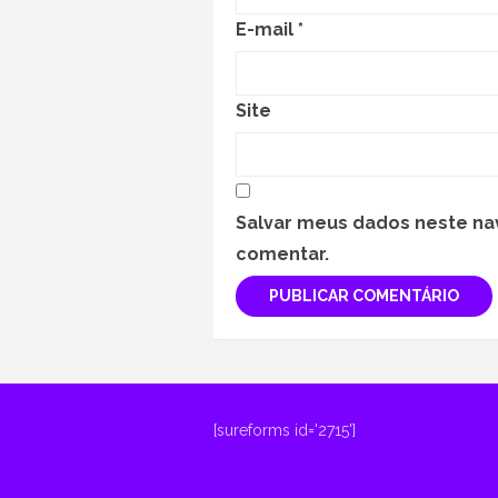
E-mail
*
Site
Salvar meus dados neste na
comentar.
[sureforms id='2715']