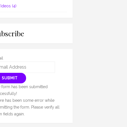
ídeos
(4)
ubscribe
il
SUBMIT
 form has been submitted
cessfully!
re has been some error while
mitting the form. Please verify all
m fields again.