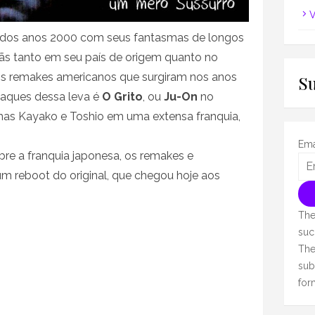
V
cio dos anos 2000 com seus fantasmas de longos
ãs tanto em seu país de origem quanto no
os remakes americanos que surgiram nos anos
S
taques dessa leva é
O Grito
, ou
Ju-On
no
smas Kayako e Toshio em uma extensa franquia,
Ema
bre a franquia japonesa, os remakes e
m reboot do original, que chegou hoje aos
The
suc
The
sub
for