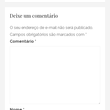
na
cultura
pop
Deixe um comentário
de
terror
–
O seu endereço de e-mail não será publicado.
Parte
II
Campos obrigatórios são marcados com
*
Comentário
*
Nome
*