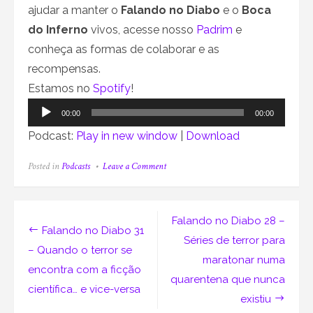
ajudar a manter o
Falando no Diabo
e o
Boca
do Inferno
vivos, acesse nosso
Padrim
e
conheça as formas de colaborar e as
recompensas.
Estamos no
Spotify
!
Tocador
00:00
00:00
de
Podcast:
Play in new window
|
Download
áudio
on
Posted in
Podcasts
Leave a Comment
Falando
no
Diabo
30
Navegação
Falando no Diabo 28 –
–
Falando no Diabo 31
A
de
Séries de terror para
representação
– Quando o terror se
maratonar numa
do
Post
encontra com a ficção
negro
quarentena que nunca
e
científica… e vice-versa
o
existiu
racismo