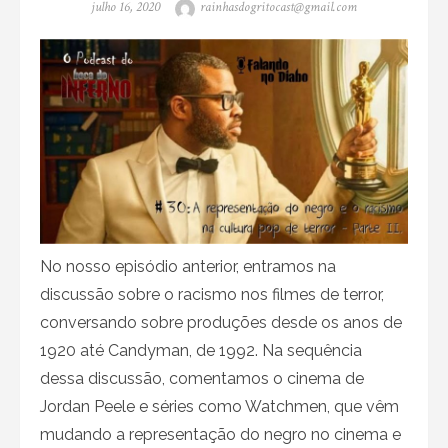
Posted
Author
julho 16, 2020
rainhasdogritocast@gmail.com
on
No nosso episódio anterior, entramos na
discussão sobre o racismo nos filmes de terror,
conversando sobre produções desde os anos de
1920 até Candyman, de 1992. Na sequência
dessa discussão, comentamos o cinema de
Jordan Peele e séries como Watchmen, que vêm
mudando a representação do negro no cinema e