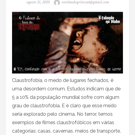
Posted
Author
agosto 21, 2020
rainhasdogritocast@gmail.com
on
Claustrofobia, o medo de lugares fechados, é
uma desordem comum. Estudos indicam que de
5 a 10% da população mundial sofre com algum
grau de claustrofobia. E é claro que esse medo
seria explorado pelo cinema. No terror, temos
exemplos de filmes claustrofóbicos em várias
categorias: casas, cavernas, meios de transporte,