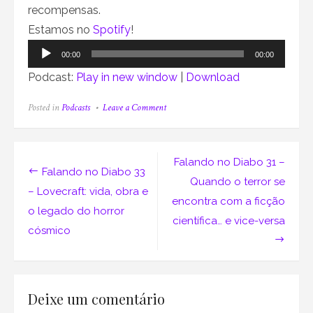
recompensas.
Estamos no
Spotify
!
Tocador
00:00
00:00
de
Podcast:
Play in new window
|
Download
áudio
on
Posted in
Podcasts
Leave a Comment
Falando
no
Diabo
32
Navegação
Falando no Diabo 31 –
–
Falando no Diabo 33
Confinado
de
Quando o terror se
com
– Lovecraft: vida, obra e
encontra com a ficção
o
Post
o legado do horror
diabo:
científica… e vice-versa
a
cósmico
claustrofobia
nos
filmes
de
terror
Deixe um comentário