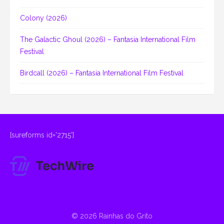
Colony (2026)
The Galactic Ghoul (2026) – Fantasia International Film
Festival
Birdcall (2026) – Fantasia International Film Festival
[sureforms id='2715']
© 2026 Rainhas do Grito