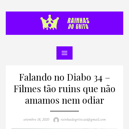
Skip
to
content
Falando no Diabo 34 –
Filmes tão ruins que não
amamos nem odiar
Posted
Author
setembro 18, 2020
rainhasdogritocast@gmail.com
on