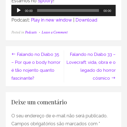
Estamos no
Spotify
!
Tocador
00:00
00:00
de
Podcast:
Play in new window
|
Download
áudio
on
Posted in
Podcasts
Leave a Comment
Falando
no
Diabo
34
Navegação
Falando no Diabo 35
Falando no Diabo 33 –
–
Filmes
de
– Por que o body horror
Lovecraft: vida, obra e o
tão
é tão nojento quanto
legado do horror
ruins
Post
que
fascinante?
cósmico
não
amamos
nem
odiar
Deixe um comentário
O seu endereço de e-mail não será publicado.
Campos obrigatórios são marcados com
*