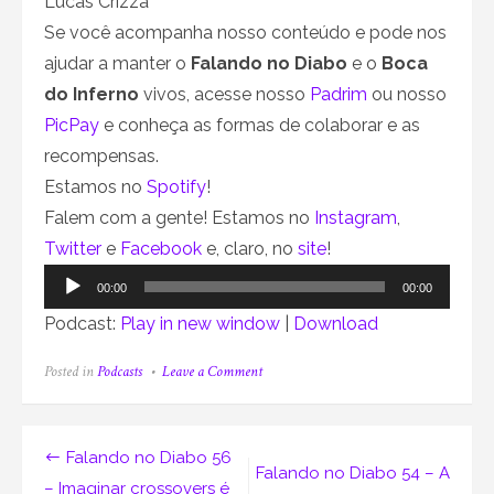
Lucas Crizza
Se você acompanha nosso conteúdo e pode nos
ajudar a manter o
Falando no Diabo
e o
Boca
do Inferno
vivos, acesse nosso
Padrim
ou nosso
PicPay
e conheça as formas de colaborar e as
recompensas.
Estamos no
Spotify
!
Falem com a gente! Estamos no
Instagram
,
Twitter
e
Facebook
e, claro, no
site
!
Tocador
00:00
00:00
de
Podcast:
Play in new window
|
Download
áudio
on
Posted in
Podcasts
Leave a Comment
Falando
no
Diabo
55
Navegação
Falando no Diabo 56
–
Falando no Diabo 54 – A
No
– Imaginar crossovers é