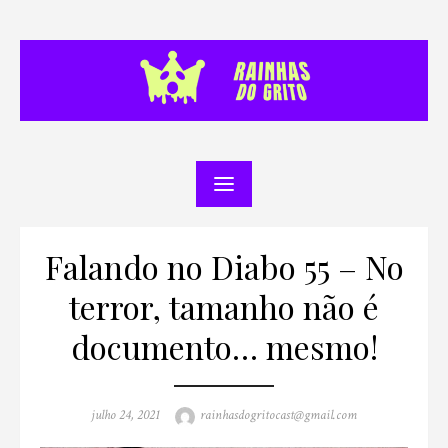
Skip
to
content
Falando no Diabo 55 – No
terror, tamanho não é
documento… mesmo!
Posted
Author
julho 24, 2021
rainhasdogritocast@gmail.com
on