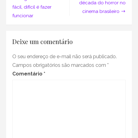
de
terror,
década do horror no
fácil, difícil é fazer
tamanho
Post
cinema brasileiro
não
funcionar
é
documento…
mesmo!
Deixe um comentário
O seu endereço de e-mail não será publicado.
Campos obrigatórios são marcados com
*
Comentário
*