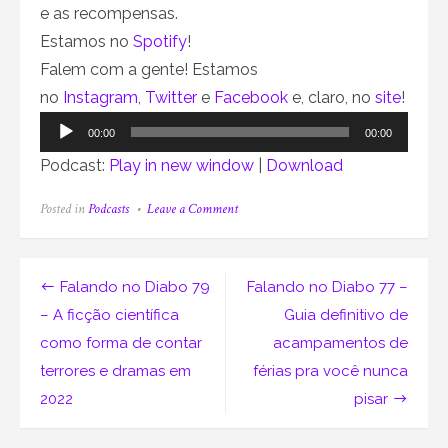
e as recompensas.
Estamos no
Spotify
!
Falem com a gente! Estamos
no
Instagram
,
Twitter
e
Facebook
e, claro, no
site
!
Tocador
00:00
00:00
de
Podcast:
Play in new window
|
Download
áudio
on
Posted in
Podcasts
Leave a Comment
Falando
no
Diabo
78
Navegação
Falando no Diabo 79
Falando no Diabo 77 –
–
O
de
– A ficção científica
Guia definitivo de
cinema
como forma de contar
acampamentos de
sinistro
Post
e
terrores e dramas em
férias pra você nunca
estranho
de
2022
pisar
Scott
Derrickson