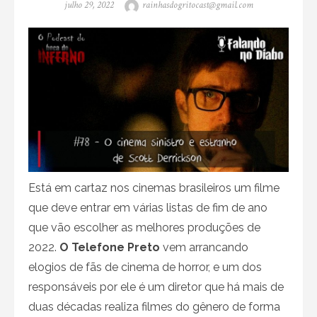
Posted
Author
julho 29, 2022
rainhasdogritocast@gmail.com
on
Está em cartaz nos cinemas brasileiros um filme
que deve entrar em várias listas de fim de ano
que vão escolher as melhores produções de
2022.
O Telefone Preto
vem arrancando
elogios de fãs de cinema de horror, e um dos
responsáveis por ele é um diretor que há mais de
duas décadas realiza filmes do gênero de forma