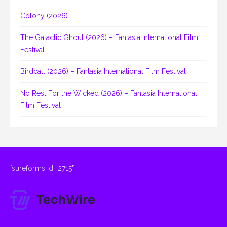
Colony (2026)
The Galactic Ghoul (2026) – Fantasia International Film
Festival
Birdcall (2026) – Fantasia International Film Festival
No Rest For the Wicked (2026) – Fantasia International
Film Festival
[sureforms id='2715']