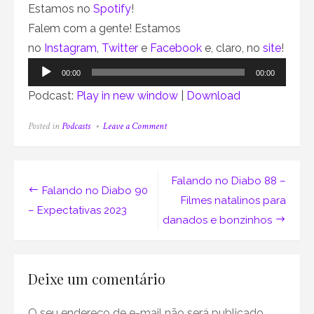
Estamos no
Spotify
!
Falem com a gente! Estamos
no
Instagram
,
Twitter
e
Facebook
e, claro, no
site
!
Tocador
00:00
00:00
de
Podcast:
Play in new window
|
Download
áudio
on
Posted in
Podcasts
Leave a Comment
Falando
no
Diabo
89
Navegação
Falando no Diabo 88 –
–
Falando no Diabo 90
Reterrorspectiva
de
Filmes natalinos para
2022:
– Expectativas 2023
danados e bonzinhos
o
Post
ano
do
terror
Deixe um comentário
O seu endereço de e-mail não será publicado.