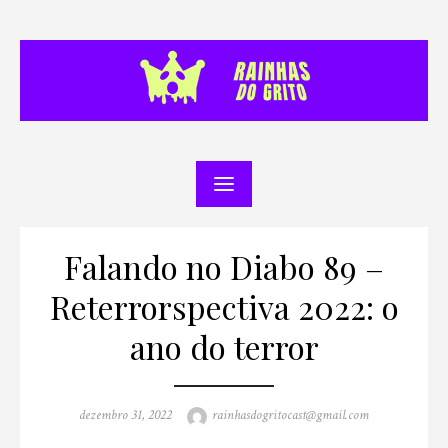
Skip
to
content
Falando no Diabo 89 –
Reterrorspectiva 2022: o
ano do terror
Posted
Author
dezembro 31, 2022
rainhasdogritocast@gmail.com
on