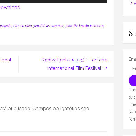
as
V
ownload
setas
para
 passado
,
i know what you did last summer
,
jennifer kaytin robinson
,
cima
S
ou
para
baixo
Ema
tional
Redux Redux (2025) – Fantasia
para
International Film Festival
aumentar
ou
diminuir
The
o
suc
The
volume.
erá publicado.
Campos obrigatórios são
sub
for