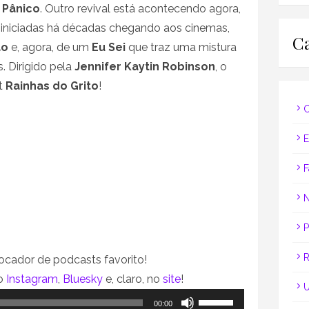
e
Pânico
. Outro revival está acontecendo agora,
 iniciadas há décadas chegando aos cinemas,
Ca
ão
e, agora, de um
Eu Sei
que traz uma mistura
. Dirigido pela
Jennifer Kaytin Robinson
, o
st
Rainhas do Grito
!
C
E
F
N
P
R
ocador de podcasts favorito!
no
Instagram
,
Bluesky
e, claro, no
site
!
U
Use
00:00