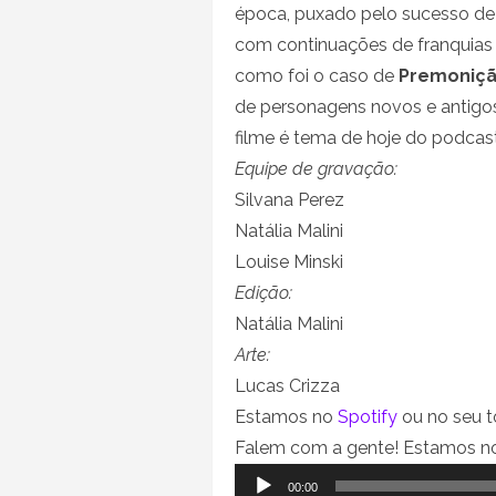
época, puxado pelo sucesso d
com continuações de franquias
como foi o caso de
Premoniç
de personagens novos e antigos
filme é tema de hoje do podca
Equipe de gravação:
Silvana Perez
Natália Malini
Louise Minski
Edição:
Natália Malini
Arte:
Lucas Crizza
Estamos no
Spotify
ou no seu t
Falem com a gente! Estamos 
Tocador
00:00