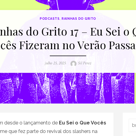
PODCASTS
,
RAINHAS DO GRITO
nhas do Grito 17 – Eu Sei o
cês Fizeram no Verão Pass
Posted
Author
julho 25, 2025
Sil Perez
on
Sea
am desde o lançamento de
Eu Sei o Que Vocês
filme que fez parte do revival dos slashers na