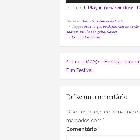
de
Podcast:
Play in new window
|
D
áudio
Posted in
Podcasts
,
Rainhas do Grito
Tagged
eu sei o que vocês fizeram no verão
podcast
,
rainhas do grito
,
slasher
on
Leave a Comment
Rainhas
do
Grito
17
Navegação
Lucid (2025) – Fantasia Interna
–
Eu
de
Film Festival
Sei
o
Post
Que
Vocês
Deixe um comentário
Fizeram
no
Verão
Passado
O seu endereço de e-mail não s
marcados com
*
Comentário
*