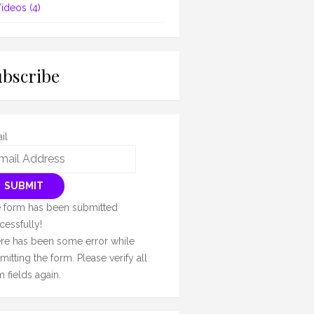
ídeos
(4)
ubscribe
il
SUBMIT
 form has been submitted
cessfully!
re has been some error while
mitting the form. Please verify all
m fields again.