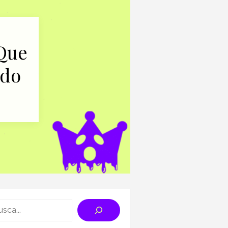
 Que
ado
rch