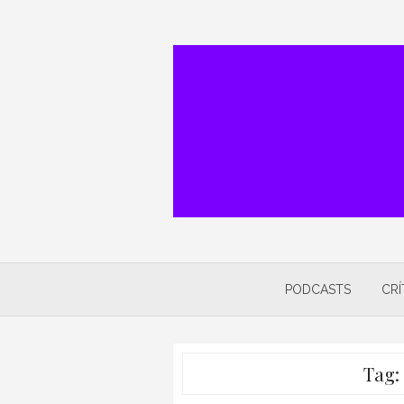
Skip
to
content
PODCASTS
CRÍ
Tag: