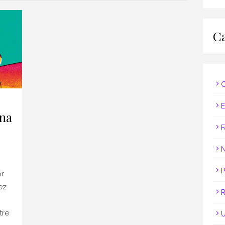
Ca
C
E
 na
F
N
P
or
ez
R
tre
U