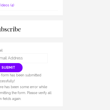
ídeos
(4)
ubscribe
il
SUBMIT
 form has been submitted
cessfully!
re has been some error while
mitting the form. Please verify all
m fields again.