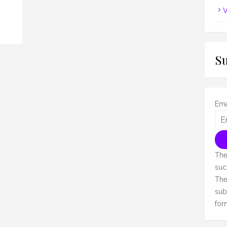
V
S
Ema
The
suc
The
sub
for