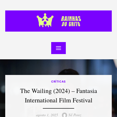
Skip
to
content
CRÍTICAS
The Wailing (2024) – Fantasia
International Film Festival
Posted
Author
agosto 1, 2025
Sil Perez