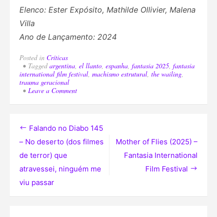
Elenco: Ester Expósito, Mathilde Ollivier, Malena
Villa
Ano de Lançamento: 2024
Posted in
Críticas
Tagged
argentina
,
el llanto
,
espanha
,
fantasia 2025
,
fantasia
international film festival
,
machismo estrutural
,
the wailing
,
trauma geracional
on
Leave a Comment
The
Wailing
(2024)
–
Navegação
Falando no Diabo 145
Fantasia
International
de
– No deserto (dos filmes
Mother of Flies (2025) –
Film
de terror) que
Fantasia International
Festival
Post
atravessei, ninguém me
Film Festival
viu passar