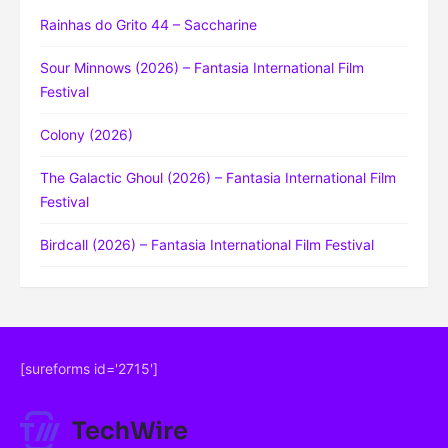
Rainhas do Grito 44 – Saccharine
Sour Minnows (2026) – Fantasia International Film
Festival
Colony (2026)
The Galactic Ghoul (2026) – Fantasia International Film
Festival
Birdcall (2026) – Fantasia International Film Festival
[sureforms id='2715']