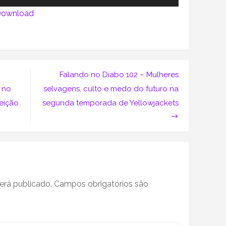
as
ownload
setas
para
o
cima
ou
Falando no Diabo 102 – Mulheres
para
 no
selvagens, culto e medo do futuro na
baixo
o
reição
segunda temporada de Yellowjackets
:
para
aumentar
ou
diminuir
o
volume.
erá publicado.
Campos obrigatórios são