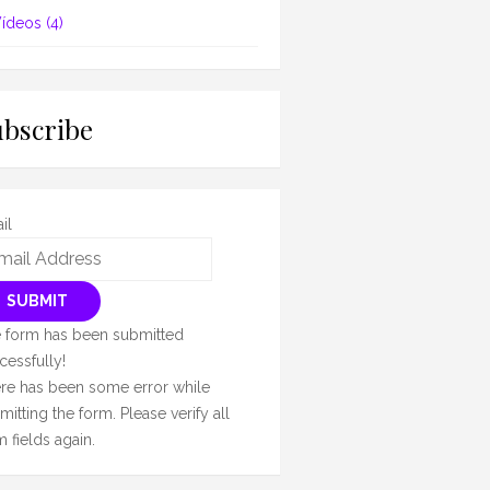
ídeos
(4)
ubscribe
il
SUBMIT
 form has been submitted
cessfully!
re has been some error while
mitting the form. Please verify all
m fields again.