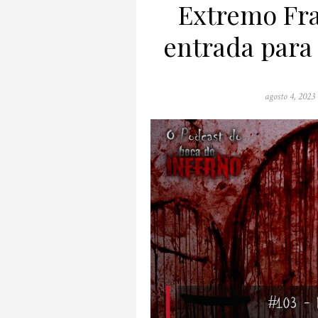
Extremo Fra
entrada para
Posted
agosto 4, 2023
on