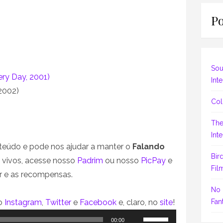
Po
Sou
ry Day, 2001)
Inte
2002)
Col
The
Inte
eúdo e pode nos ajudar a manter o
Falando
Bir
vivos, acesse nosso
Padrim
ou nosso
PicPay
e
Fil
r e as recompensas.
No 
Fant
no
Instagram
,
Twitter
e
Facebook
e, claro, no
site
!
Use
00:00