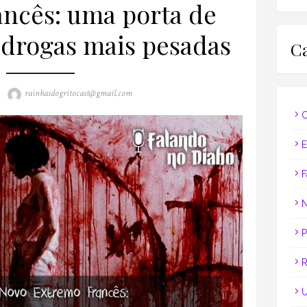
ncês: uma porta de
 drogas mais pesadas
Ca
Author
rainhasdogritocast@gmail.com
C
E
F
N
P
R
U