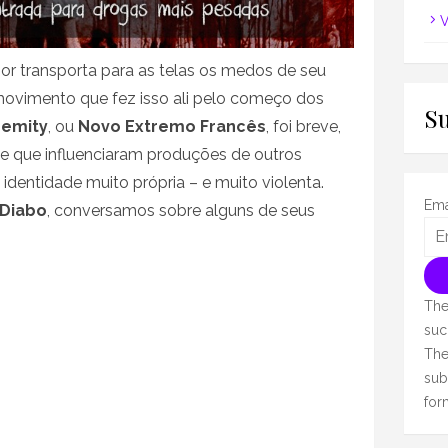
V
or transporta para as telas os medos de seu
ovimento que fez isso ali pelo começo dos
S
remity
, ou
Novo Extremo Francês
, foi breve,
e que influenciaram produções de outros
identidade muito própria – e muito violenta.
Ema
 Diabo
, conversamos sobre alguns de seus
The
suc
The
sub
for