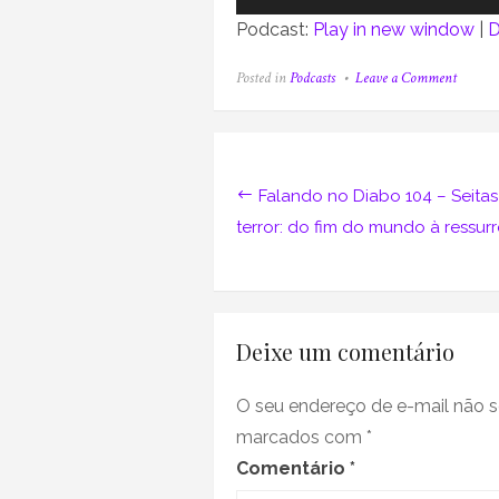
de
Podcast:
Play in new window
|
D
áudio
on
Posted in
Podcasts
Leave a Comment
Faland
no
Diabo
103
Navegação
–
Novo
de
Falando no Diabo 104 – Seitas
Extrem
terror: do fim do mundo à ressur
Francês
Post
uma
porta
de
entrada
para
drogas
Deixe um comentário
mais
pesadas
O seu endereço de e-mail não s
marcados com
*
Comentário
*