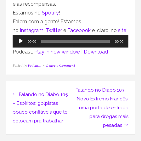
e as recompensas.
Estamos no
Spotify
!
Falem com a gente! Estamos
no
Instagram
,
Twitter
e
Facebook
e, claro, no
site
!
Tocador
00:00
00:00
de
Podcast:
Play in new window
|
Download
áudio
on
Posted in
Podcasts
Leave a Comment
Falando
no
Diabo
104
Navegação
Falando no Diabo 103 –
–
Falando no Diabo 105
Seitas
de
Novo Extremo Francês:
no
– Espíritos: golpistas
uma porta de entrada
terror:
Post
pouco confiáveis que te
do
para drogas mais
fim
colocam pra trabalhar
do
pesadas
mundo
à
ressurreição