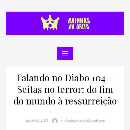
Skip
to
content
Falando no Diabo 104 –
Seitas no terror: do fim
do mundo à ressurreição
Posted
Author
agosto 25, 2023
rainhasdogritocast@gmail.com
on